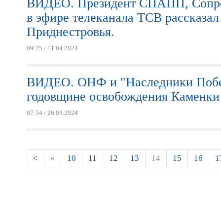
ВИДЕО. Президент СПАПП, Сопре
в эфире телеканала ТСВ рассказал
Приднестровья.
09:25 / 11.04.2024
ВИДЕО. ОНФ и "Наследники Побед
годовщине освобождения Каменки 
07:54 / 26.03.2024
Страницы
<
«
10
11
12
13
14
15
16
1