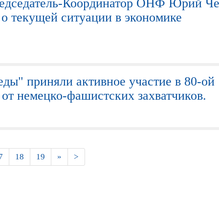
дседатель-Координатор ОНФ Юрий Че
 о текущей ситуации в экономике
ы" приняли активное участие в 80-ой
от немецко-фашистских захватчиков.
7
18
19
»
>