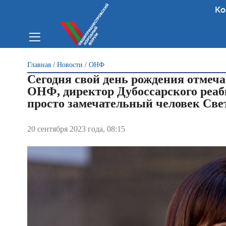
Ко
Вы здесь
Главная
/
Новости
/
ОНФ
Сегодня свой день рождения отмеча
ОНФ, директор Дубоссарского реаб
просто замечательный человек Свет
20 сентября 2023 года, 08:15