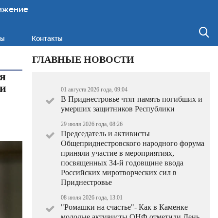
ижение
ты
Контакты
ГЛАВНЫЕ НОВОСТИ
я
 и
01 августа 2026 года, 09:04
В Приднестровье чтят память погибших и
умерших защитников Республики
29 июля 2026 года, 08:26
Председатель и активисты
Общеприднестровского народного форума
приняли участие в мероприятиях,
посвященных 34-й годовщине ввода
Российских миротворческих сил в
Приднестровье
08 июля 2026 года, 13:01
"Ромашки на счастье"- Как в Каменке
молодые активисты ОНФ отметили День