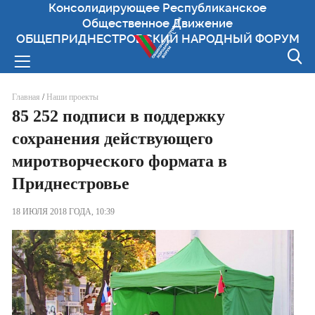
Консолидирующее Республиканское
Общественное Движение
ОБЩЕПРИДНЕСТРОВСКИЙ НАРОДНЫЙ ФОРУМ
Вы здесь
Главная
/
Наши проекты
85 252 подписи в поддержку
сохранения действующего
миротворческого формата в
Приднестровье
18 ИЮЛЯ 2018 ГОДА, 10:39